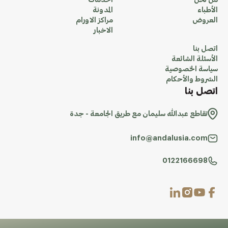
من نحن
الخدمات
الأطباء
المدونة
العروض
مراكز الاورام
الاخبار
اتصل بنا
الأسئلة الشائعة
سياسة الخصوصية
الشروط والأحكام
اتصل بنا
تقاطع عبدالله سليمان مع طريق الجامعة - جدة
info@andalusia.com
0122166698