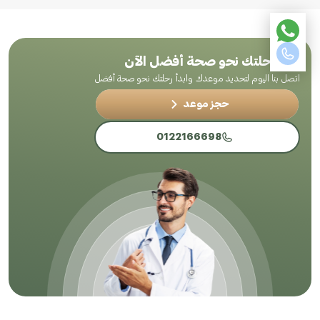
ابدأ رحلتك نحو صحة أفضل الآن
اتصل بنا اليوم لتحديد موعدك وابدأ رحلتك نحو صحة أفضل
حجز موعد
0122166698