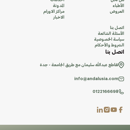
من نحن
الخدمات
الأطباء
المدونة
العروض
مراكز الاورام
الاخبار
اتصل بنا
الأسئلة الشائعة
سياسة الخصوصية
الشروط والأحكام
اتصل بنا
تقاطع عبدالله سليمان مع طريق الجامعة - جدة
info@andalusia.com
0122166698