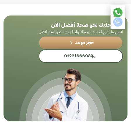
ابدأ رحلتك نحو صحة أفضل الآن
اتصل بنا اليوم لتحديد موعدك وابدأ رحلتك نحو صحة أفضل
حجز موعد
0122166698