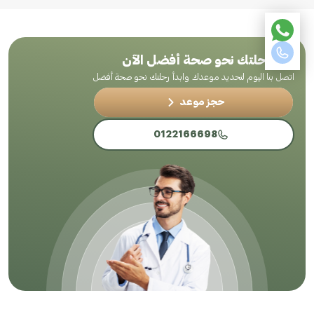
ابدأ رحلتك نحو صحة أفضل الآن
اتصل بنا اليوم لتحديد موعدك وابدأ رحلتك نحو صحة أفضل
حجز موعد
0122166698