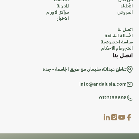
من نحن
الخدمات
الأطباء
المدونة
العروض
مراكز الاورام
الاخبار
اتصل بنا
الأسئلة الشائعة
سياسة الخصوصية
الشروط والأحكام
اتصل بنا
تقاطع عبدالله سليمان مع طريق الجامعة - جدة
info@andalusia.com
0122166698