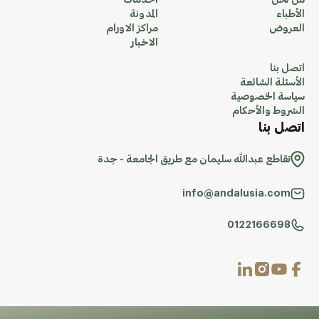
من نحن
الخدمات
الأطباء
المدونة
العروض
مراكز الاورام
الاخبار
اتصل بنا
الأسئلة الشائعة
سياسة الخصوصية
الشروط والأحكام
اتصل بنا
تقاطع عبدالله سليمان مع طريق الجامعة - جدة
info@andalusia.com
0122166698