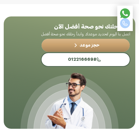
ابدأ رحلتك نحو صحة أفضل الآن
اتصل بنا اليوم لتحديد موعدك وابدأ رحلتك نحو صحة أفضل
حجز موعد
0122166698