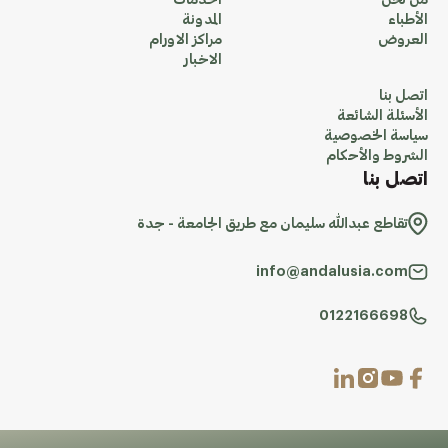
من نحن
الخدمات
الأطباء
المدونة
العروض
مراكز الاورام
الاخبار
اتصل بنا
الأسئلة الشائعة
سياسة الخصوصية
الشروط والأحكام
اتصل بنا
تقاطع عبدالله سليمان مع طريق الجامعة - جدة
info@andalusia.com
0122166698