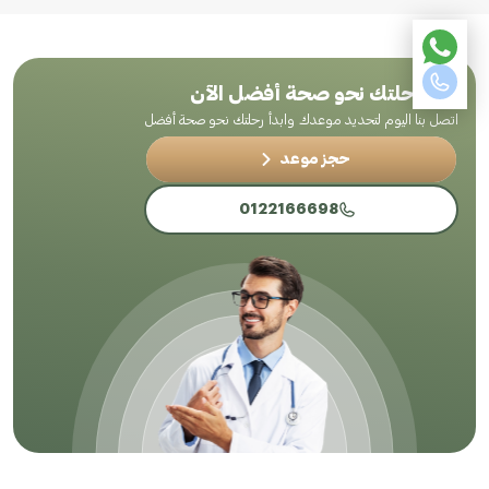
ابدأ رحلتك نحو صحة أفضل الآن
اتصل بنا اليوم لتحديد موعدك وابدأ رحلتك نحو صحة أفضل
حجز موعد
0122166698