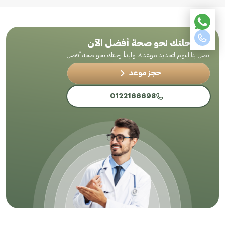
ابدأ رحلتك نحو صحة أفضل الآن
اتصل بنا اليوم لتحديد موعدك وابدأ رحلتك نحو صحة أفضل
حجز موعد
0122166698