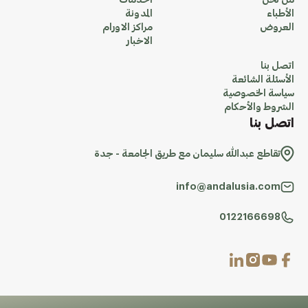
من نحن
الخدمات
الأطباء
المدونة
العروض
مراكز الاورام
الاخبار
اتصل بنا
الأسئلة الشائعة
سياسة الخصوصية
الشروط والأحكام
اتصل بنا
تقاطع عبدالله سليمان مع طريق الجامعة - جدة
info@andalusia.com
0122166698