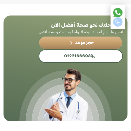
ابدأ رحلتك نحو صحة أفضل الآن
اتصل بنا اليوم لتحديد موعدك وابدأ رحلتك نحو صحة أفضل
حجز موعد
0122166698