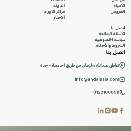
من نحن
الخدمات
الأطباء
المدونة
العروض
مراكز الاورام
الاخبار
اتصل بنا
الأسئلة الشائعة
سياسة الخصوصية
الشروط والأحكام
اتصل بنا
تقاطع عبدالله سليمان مع طريق الجامعة - جدة
info@andalusia.com
0122166698