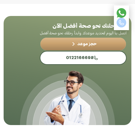
ابدأ رحلتك نحو صحة أفضل الآن
اتصل بنا اليوم لتحديد موعدك وابدأ رحلتك نحو صحة أفضل
حجز موعد
0122166698