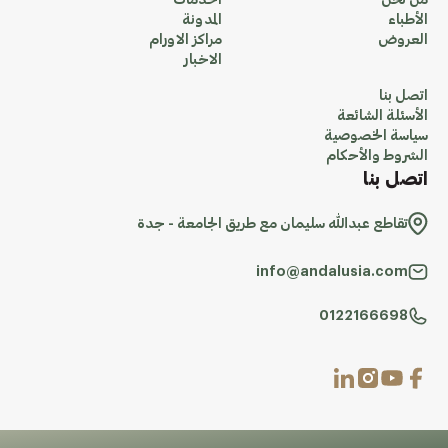
من نحن
الخدمات
الأطباء
المدونة
العروض
مراكز الاورام
الاخبار
اتصل بنا
الأسئلة الشائعة
سياسة الخصوصية
الشروط والأحكام
اتصل بنا
تقاطع عبدالله سليمان مع طريق الجامعة - جدة
info@andalusia.com
0122166698