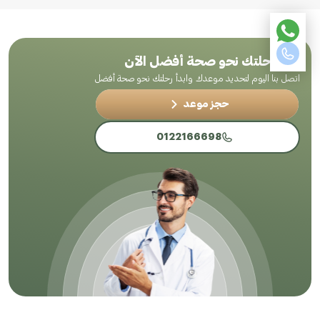
ابدأ رحلتك نحو صحة أفضل الآن
اتصل بنا اليوم لتحديد موعدك وابدأ رحلتك نحو صحة أفضل
حجز موعد
0122166698