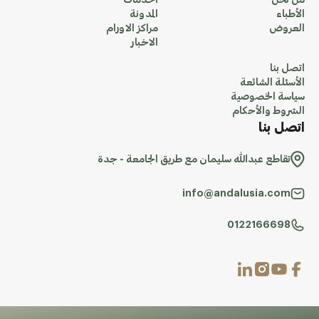
من نحن
الخدمات
الأطباء
المدونة
العروض
مراكز الاورام
الاخبار
اتصل بنا
الأسئلة الشائعة
سياسة الخصوصية
الشروط والأحكام
اتصل بنا
تقاطع عبدالله سليمان مع طريق الجامعة - جدة
info@andalusia.com
0122166698