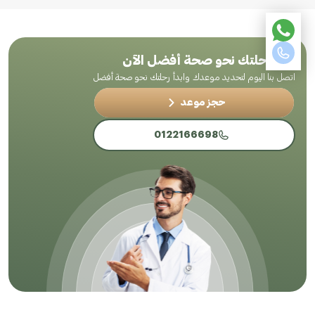
ابدأ رحلتك نحو صحة أفضل الآن
اتصل بنا اليوم لتحديد موعدك وابدأ رحلتك نحو صحة أفضل
حجز موعد
0122166698