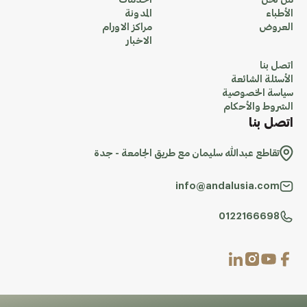
من نحن
الخدمات
الأطباء
المدونة
العروض
مراكز الاورام
الاخبار
اتصل بنا
الأسئلة الشائعة
سياسة الخصوصية
الشروط والأحكام
اتصل بنا
تقاطع عبدالله سليمان مع طريق الجامعة - جدة
info@andalusia.com
0122166698