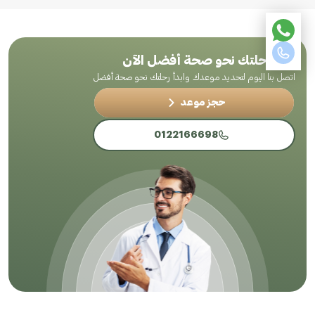
ابدأ رحلتك نحو صحة أفضل الآن
اتصل بنا اليوم لتحديد موعدك وابدأ رحلتك نحو صحة أفضل
حجز موعد
0122166698