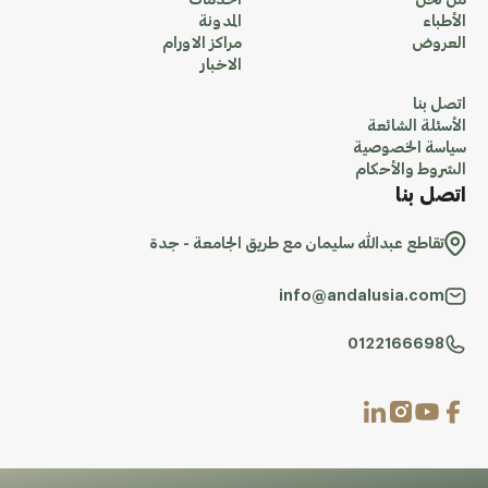
من نحن
الخدمات
الأطباء
المدونة
العروض
مراكز الاورام
الاخبار
اتصل بنا
الأسئلة الشائعة
سياسة الخصوصية
الشروط والأحكام
اتصل بنا
تقاطع عبدالله سليمان مع طريق الجامعة - جدة
info@andalusia.com
0122166698