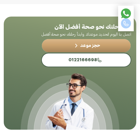
ابدأ رحلتك نحو صحة أفضل الآن
اتصل بنا اليوم لتحديد موعدك وابدأ رحلتك نحو صحة أفضل
حجز موعد
0122166698