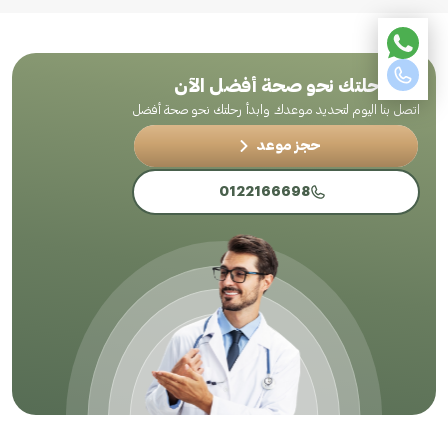
ابدأ رحلتك نحو صحة أفضل الآن
اتصل بنا اليوم لتحديد موعدك وابدأ رحلتك نحو صحة أفضل
حجز موعد
0122166698