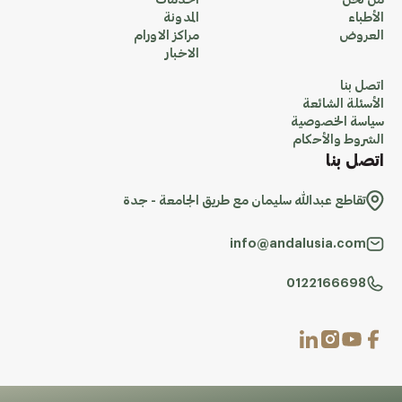
من نحن
الخدمات
الأطباء
المدونة
العروض
مراكز الاورام
الاخبار
اتصل بنا
الأسئلة الشائعة
سياسة الخصوصية
الشروط والأحكام
اتصل بنا
تقاطع عبدالله سليمان مع طريق الجامعة - جدة
info@andalusia.com
0122166698