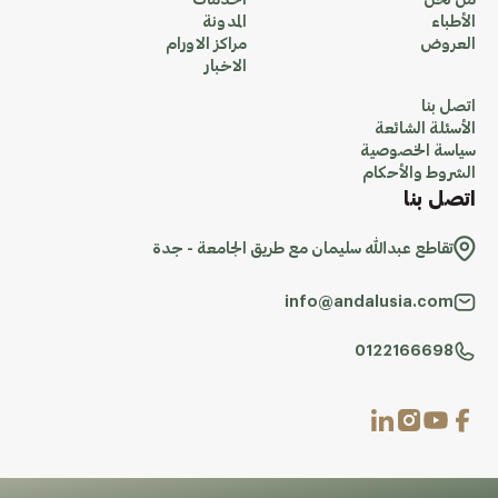
من نحن
الخدمات
الأطباء
المدونة
العروض
مراكز الاورام
الاخبار
اتصل بنا
الأسئلة الشائعة
سياسة الخصوصية
الشروط والأحكام
اتصل بنا
تقاطع عبدالله سليمان مع طريق الجامعة - جدة
info@andalusia.com
0122166698