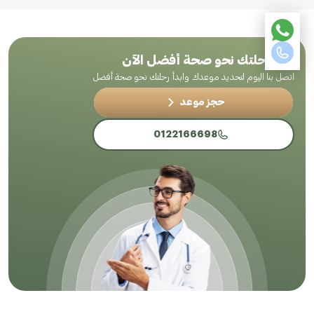
ابدأ رحلتك نحو صحة أفضل الآن
اتصل بنا اليوم لتحديد موعدك وابدأ رحلتك نحو صحة أفضل
حجز موعد
0122166698