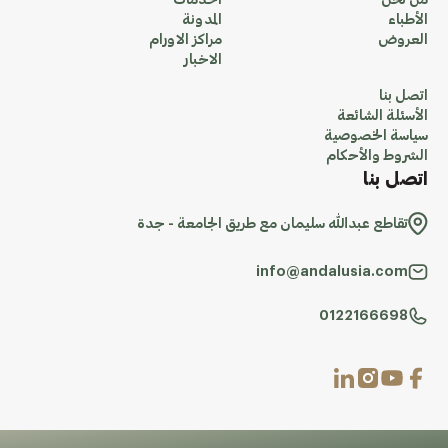
من نحن
الخدمات
الأطباء
المدونة
العروض
مراكز الاورام
الاخبار
اتصل بنا
الأسئلة الشائعة
سياسة الخصوصية
الشروط والأحكام
اتصل بنا
تقاطع عبدالله سليمان مع طريق الجامعة - جدة
info@andalusia.com
0122166698