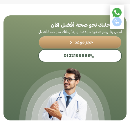
ابدأ رحلتك نحو صحة أفضل الآن
اتصل بنا اليوم لتحديد موعدك وابدأ رحلتك نحو صحة أفضل
حجز موعد
0122166698