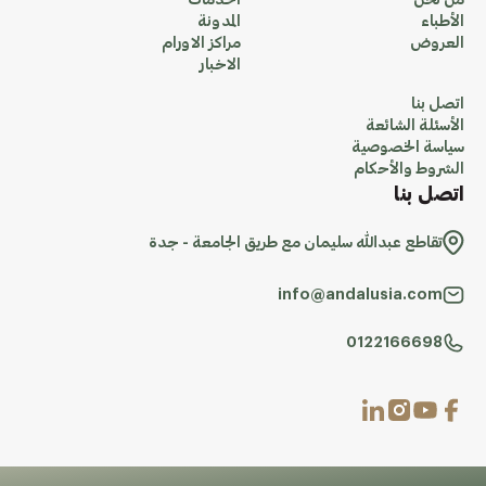
من نحن
الخدمات
الأطباء
المدونة
العروض
مراكز الاورام
الاخبار
اتصل بنا
الأسئلة الشائعة
سياسة الخصوصية
الشروط والأحكام
اتصل بنا
تقاطع عبدالله سليمان مع طريق الجامعة - جدة
info@andalusia.com
0122166698