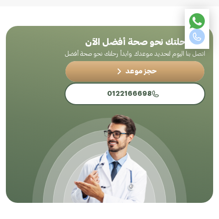
ابدأ رحلتك نحو صحة أفضل الآن
اتصل بنا اليوم لتحديد موعدك وابدأ رحلتك نحو صحة أفضل
حجز موعد
0122166698