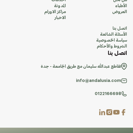
من نحن
الخدمات
الأطباء
المدونة
العروض
مراكز الاورام
الاخبار
اتصل بنا
الأسئلة الشائعة
سياسة الخصوصية
الشروط والأحكام
اتصل بنا
تقاطع عبدالله سليمان مع طريق الجامعة - جدة
info@andalusia.com
0122166698