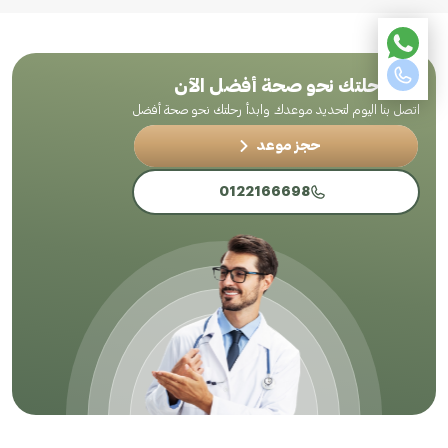
ابدأ رحلتك نحو صحة أفضل الآن
اتصل بنا اليوم لتحديد موعدك وابدأ رحلتك نحو صحة أفضل
حجز موعد
0122166698