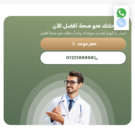
ابدأ رحلتك نحو صحة أفضل الآن
اتصل بنا اليوم لتحديد موعدك وابدأ رحلتك نحو صحة أفضل
حجز موعد
0122166698