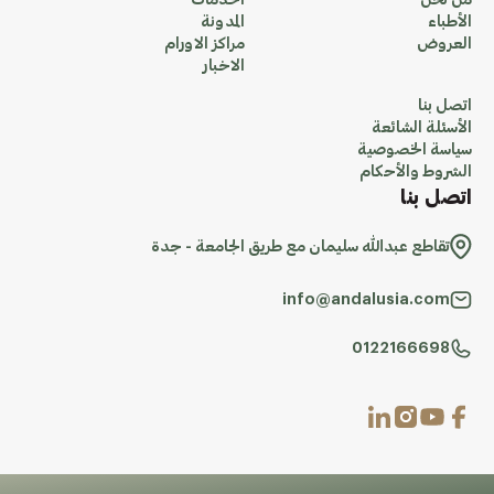
من نحن
الخدمات
الأطباء
المدونة
العروض
مراكز الاورام
الاخبار
اتصل بنا
الأسئلة الشائعة
سياسة الخصوصية
الشروط والأحكام
اتصل بنا
تقاطع عبدالله سليمان مع طريق الجامعة - جدة
info@andalusia.com
0122166698