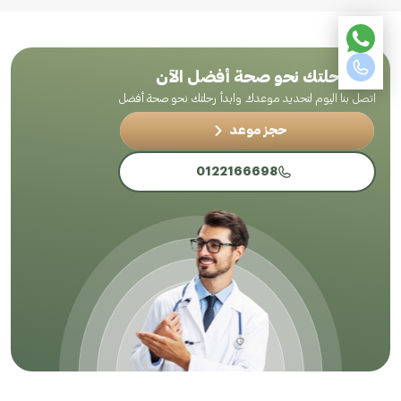
ابدأ رحلتك نحو صحة أفضل الآن
اتصل بنا اليوم لتحديد موعدك وابدأ رحلتك نحو صحة أفضل
حجز موعد
0122166698