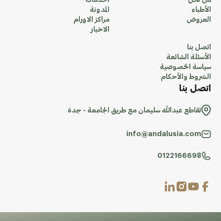
من نحن
الخدمات
الأطباء
المدونة
العروض
مراكز الاورام
الاخبار
اتصل بنا
الأسئلة الشائعة
سياسة الخصوصية
الشروط والأحكام
اتصل بنا
تقاطع عبدالله سليمان مع طريق الجامعة - جدة
info@andalusia.com
0122166698