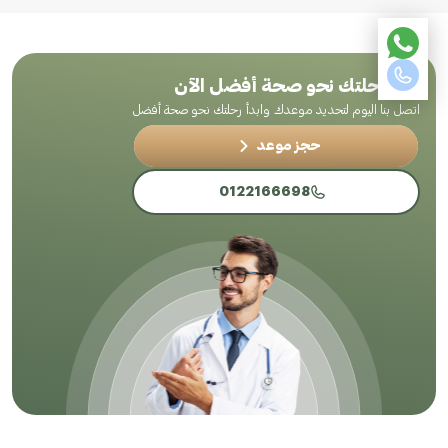
ابدأ رحلتك نحو صحة أفضل الآن
اتصل بنا اليوم لتحديد موعدك وابدأ رحلتك نحو صحة أفضل
حجز موعد
0122166698