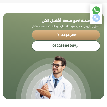
ابدأ رحلتك نحو صحة أفضل الآن
اتصل بنا اليوم لتحديد موعدك وابدأ رحلتك نحو صحة أفضل
حجز موعد
0122166698