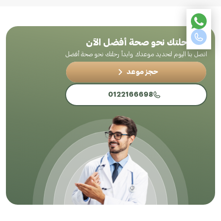
ابدأ رحلتك نحو صحة أفضل الآن
اتصل بنا اليوم لتحديد موعدك وابدأ رحلتك نحو صحة أفضل
حجز موعد
0122166698