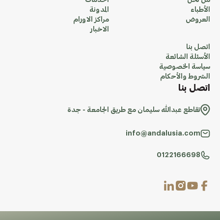
من نحن
الخدمات
الأطباء
المدونة
العروض
مراكز الاورام
الاخبار
اتصل بنا
الأسئلة الشائعة
سياسة الخصوصية
الشروط والأحكام
اتصل بنا
تقاطع عبدالله سليمان مع طريق الجامعة - جدة
info@andalusia.com
0122166698