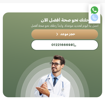
ابدأ رحلتك نحو صحة أفضل الآن
اتصل بنا اليوم لتحديد موعدك وابدأ رحلتك نحو صحة أفضل
حجز موعد
0122166698