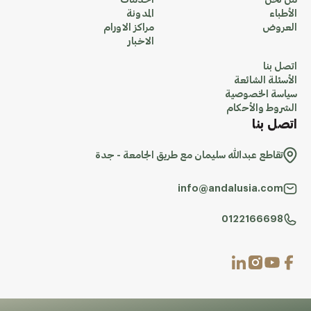
من نحن
الخدمات
الأطباء
المدونة
العروض
مراكز الاورام
الاخبار
اتصل بنا
الأسئلة الشائعة
سياسة الخصوصية
الشروط والأحكام
اتصل بنا
تقاطع عبدالله سليمان مع طريق الجامعة - جدة
info@andalusia.com
0122166698