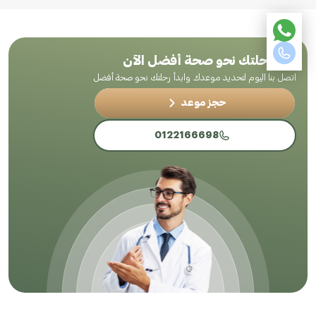
ابدأ رحلتك نحو صحة أفضل الآن
اتصل بنا اليوم لتحديد موعدك وابدأ رحلتك نحو صحة أفضل
حجز موعد
0122166698