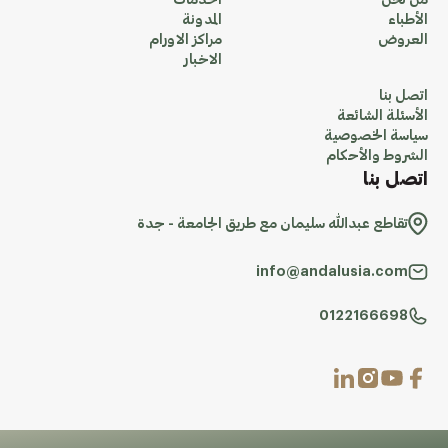
من نحن
الخدمات
الأطباء
المدونة
العروض
مراكز الاورام
الاخبار
اتصل بنا
الأسئلة الشائعة
سياسة الخصوصية
الشروط والأحكام
اتصل بنا
تقاطع عبدالله سليمان مع طريق الجامعة - جدة
info@andalusia.com
0122166698