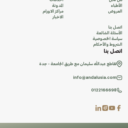
من نحن
الخدمات
الأطباء
المدونة
العروض
مراكز الاورام
الاخبار
اتصل بنا
الأسئلة الشائعة
سياسة الخصوصية
الشروط والأحكام
اتصل بنا
تقاطع عبدالله سليمان مع طريق الجامعة - جدة
info@andalusia.com
0122166698