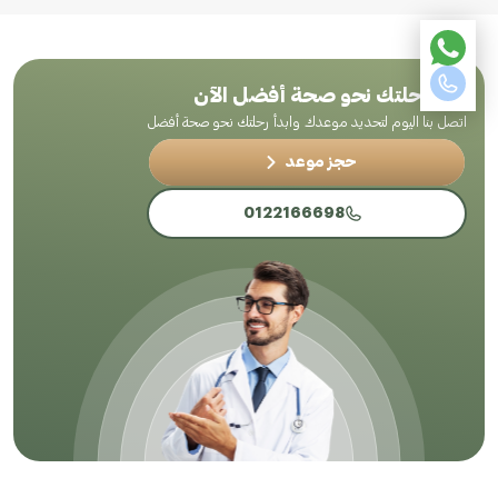
ابدأ رحلتك نحو صحة أفضل الآن
اتصل بنا اليوم لتحديد موعدك وابدأ رحلتك نحو صحة أفضل
حجز موعد
0122166698