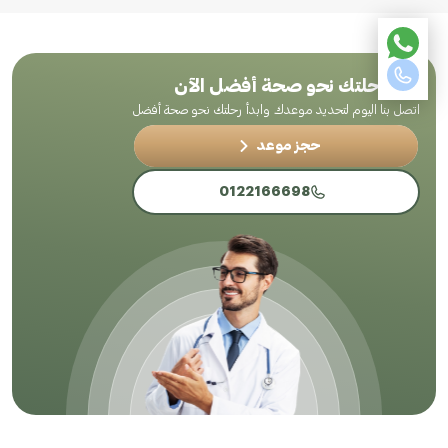
ابدأ رحلتك نحو صحة أفضل الآن
اتصل بنا اليوم لتحديد موعدك وابدأ رحلتك نحو صحة أفضل
حجز موعد
0122166698