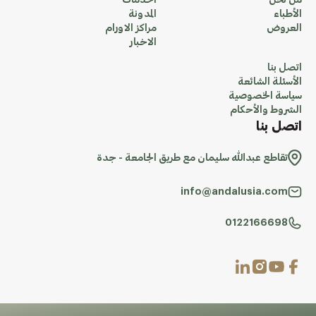
من نحن
الخدمات
الأطباء
المدونة
العروض
مراكز الاورام
الاخبار
اتصل بنا
الأسئلة الشائعة
سياسة الخصوصية
الشروط والأحكام
اتصل بنا
تقاطع عبدالله سليمان مع طريق الجامعة - جدة
info@andalusia.com
0122166698