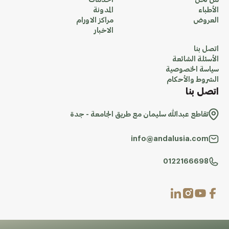
من نحن
الخدمات
الأطباء
المدونة
العروض
مراكز الاورام
الاخبار
اتصل بنا
الأسئلة الشائعة
سياسة الخصوصية
الشروط والأحكام
اتصل بنا
تقاطع عبدالله سليمان مع طريق الجامعة - جدة
info@andalusia.com
0122166698