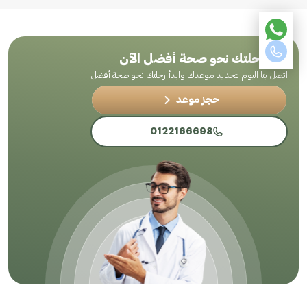
ابدأ رحلتك نحو صحة أفضل الآن
اتصل بنا اليوم لتحديد موعدك وابدأ رحلتك نحو صحة أفضل
حجز موعد
0122166698