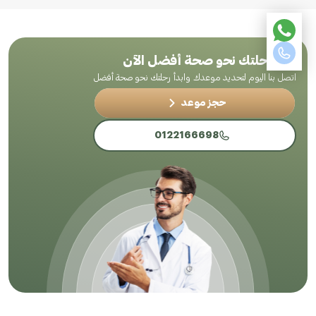
ابدأ رحلتك نحو صحة أفضل الآن
اتصل بنا اليوم لتحديد موعدك وابدأ رحلتك نحو صحة أفضل
حجز موعد
0122166698