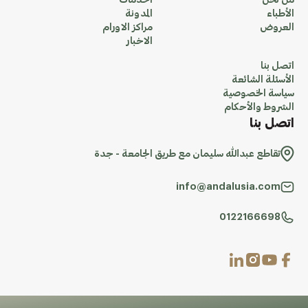
من نحن
الخدمات
الأطباء
المدونة
العروض
مراكز الاورام
الاخبار
اتصل بنا
الأسئلة الشائعة
سياسة الخصوصية
الشروط والأحكام
اتصل بنا
تقاطع عبدالله سليمان مع طريق الجامعة - جدة
info@andalusia.com
0122166698