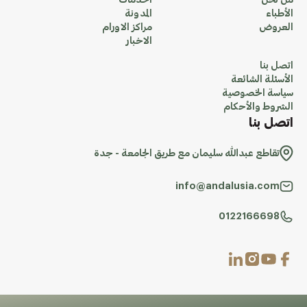
من نحن
الخدمات
الأطباء
المدونة
العروض
مراكز الاورام
الاخبار
اتصل بنا
الأسئلة الشائعة
سياسة الخصوصية
الشروط والأحكام
اتصل بنا
تقاطع عبدالله سليمان مع طريق الجامعة - جدة
info@andalusia.com
0122166698