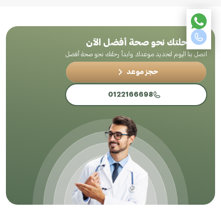
ابدأ رحلتك نحو صحة أفضل الآن
اتصل بنا اليوم لتحديد موعدك وابدأ رحلتك نحو صحة أفضل
حجز موعد
0122166698