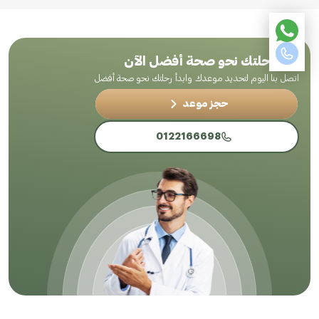
ابدأ رحلتك نحو صحة أفضل الآن
اتصل بنا اليوم لتحديد موعدك وابدأ رحلتك نحو صحة أفضل
حجز موعد
0122166698