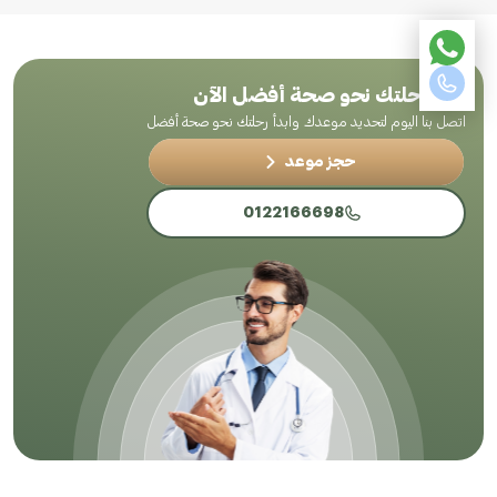
ابدأ رحلتك نحو صحة أفضل الآن
اتصل بنا اليوم لتحديد موعدك وابدأ رحلتك نحو صحة أفضل
حجز موعد
0122166698