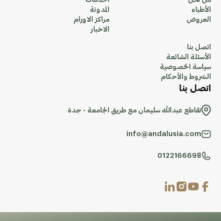
من نحن
الخدمات
الأطباء
المدونة
العروض
مراكز الاورام
الاخبار
اتصل بنا
الأسئلة الشائعة
سياسة الخصوصية
الشروط والأحكام
اتصل بنا
تقاطع عبدالله سليمان مع طريق الجامعة - جدة
info@andalusia.com
0122166698