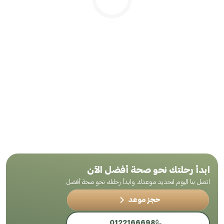
.. جاري التحميل
ابدأ رحلتك نحو صحة أفضل الآن
اتصل بنا اليوم لتحديد موعدك وابدأ رحلتك نحو صحة أفضل
حجز موعد
0122166698