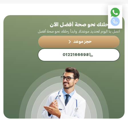
ابدأ رحلتك نحو صحة أفضل الآن
اتصل بنا اليوم لتحديد موعدك وابدأ رحلتك نحو صحة أفضل
حجز موعد
0122166698