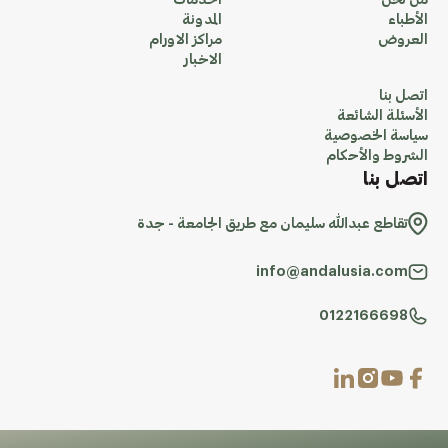
من نحن
الخدمات
الأطباء
المدونة
العروض
مراكز الاورام
الاخبار
اتصل بنا
الأسئلة الشائعة
سياسة الخصوصية
الشروط والأحكام
اتصل بنا
تقاطع عبدالله سليمان مع طريق الجامعة - جدة
info@andalusia.com
0122166698