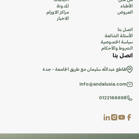
من نحن
الخدمات
الأطباء
المدونة
العروض
مراكز الاورام
الاخبار
اتصل بنا
الأسئلة الشائعة
سياسة الخصوصية
الشروط والأحكام
اتصل بنا
تقاطع عبدالله سليمان مع طريق الجامعة - جدة
info@andalusia.com
0122166698