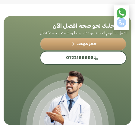
ابدأ رحلتك نحو صحة أفضل الآن
اتصل بنا اليوم لتحديد موعدك وابدأ رحلتك نحو صحة أفضل
حجز موعد
0122166698