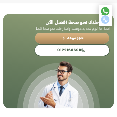
ابدأ رحلتك نحو صحة أفضل الآن
اتصل بنا اليوم لتحديد موعدك وابدأ رحلتك نحو صحة أفضل
حجز موعد
0122166698