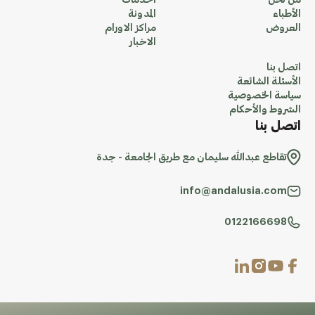
من نحن
الخدمات
الأطباء
المدونة
العروض
مراكز الاورام
الاخبار
اتصل بنا
الأسئلة الشائعة
سياسة الخصوصية
الشروط والأحكام
اتصل بنا
تقاطع عبدالله سليمان مع طريق الجامعة - جدة
info@andalusia.com
0122166698