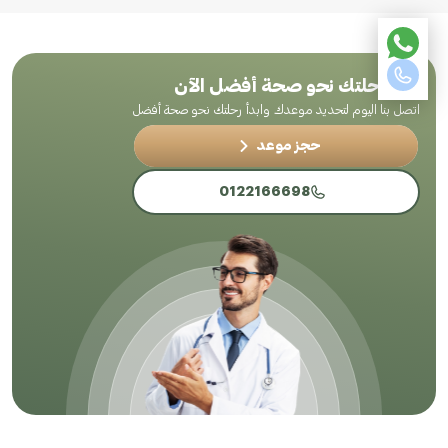
ابدأ رحلتك نحو صحة أفضل الآن
اتصل بنا اليوم لتحديد موعدك وابدأ رحلتك نحو صحة أفضل
حجز موعد
0122166698