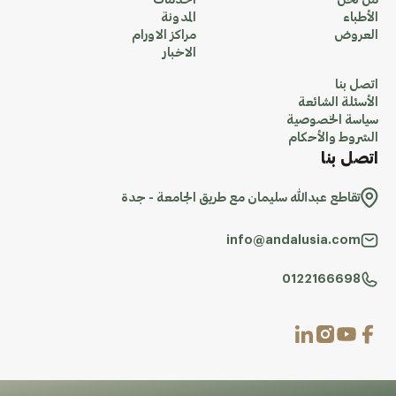
من نحن
الخدمات
الأطباء
المدونة
العروض
مراكز الاورام
الاخبار
اتصل بنا
الأسئلة الشائعة
سياسة الخصوصية
الشروط والأحكام
اتصل بنا
تقاطع عبدالله سليمان مع طريق الجامعة - جدة
info@andalusia.com
0122166698