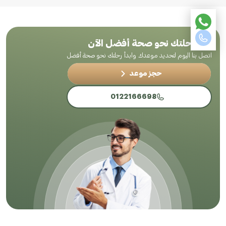
ابدأ رحلتك نحو صحة أفضل الآن
اتصل بنا اليوم لتحديد موعدك وابدأ رحلتك نحو صحة أفضل
حجز موعد
0122166698