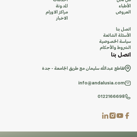
من نحن
الخدمات
الأطباء
المدونة
العروض
مراكز الاورام
الاخبار
اتصل بنا
الأسئلة الشائعة
سياسة الخصوصية
الشروط والأحكام
اتصل بنا
تقاطع عبدالله سليمان مع طريق الجامعة - جدة
info@andalusia.com
0122166698