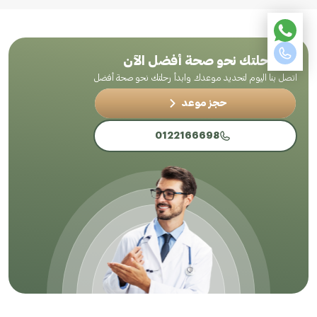
ابدأ رحلتك نحو صحة أفضل الآن
اتصل بنا اليوم لتحديد موعدك وابدأ رحلتك نحو صحة أفضل
حجز موعد
0122166698