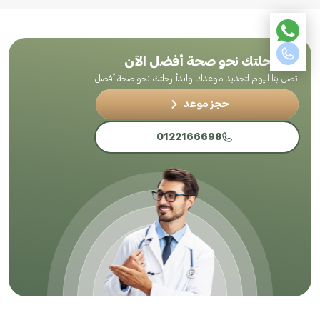
ابدأ رحلتك نحو صحة أفضل الآن
اتصل بنا اليوم لتحديد موعدك وابدأ رحلتك نحو صحة أفضل
حجز موعد
0122166698