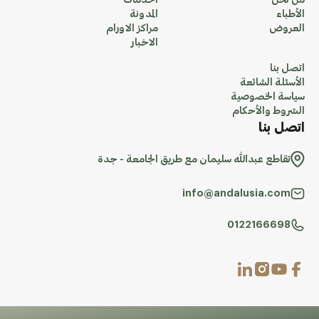
من نحن
الخدمات
الأطباء
المدونة
العروض
مراكز الاورام
الاخبار
اتصل بنا
الأسئلة الشائعة
سياسة الخصوصية
الشروط والأحكام
اتصل بنا
تقاطع عبدالله سليمان مع طريق الجامعة - جدة
info@andalusia.com
0122166698