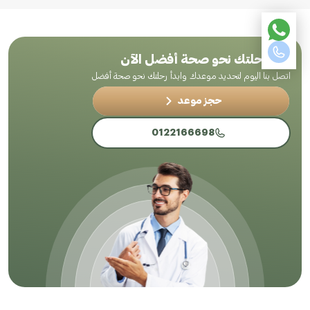
ابدأ رحلتك نحو صحة أفضل الآن
اتصل بنا اليوم لتحديد موعدك وابدأ رحلتك نحو صحة أفضل
حجز موعد
0122166698