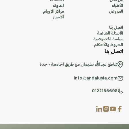
من نحن
الخدمات
الأطباء
المدونة
العروض
مراكز الاورام
الاخبار
اتصل بنا
الأسئلة الشائعة
سياسة الخصوصية
الشروط والأحكام
اتصل بنا
تقاطع عبدالله سليمان مع طريق الجامعة - جدة
info@andalusia.com
0122166698