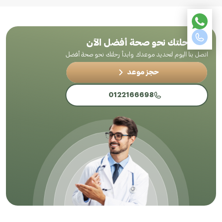
ابدأ رحلتك نحو صحة أفضل الآن
اتصل بنا اليوم لتحديد موعدك وابدأ رحلتك نحو صحة أفضل
حجز موعد
0122166698