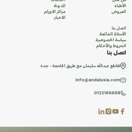
من نحن
الخدمات
الأطباء
المدونة
العروض
مراكز الاورام
الاخبار
اتصل بنا
الأسئلة الشائعة
سياسة الخصوصية
الشروط والأحكام
اتصل بنا
تقاطع عبدالله سليمان مع طريق الجامعة - جدة
info@andalusia.com
0122166698