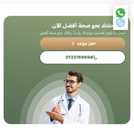
ابدأ رحلتك نحو صحة أفضل الآن
اتصل بنا اليوم لتحديد موعدك وابدأ رحلتك نحو صحة أفضل
حجز موعد
0122166698