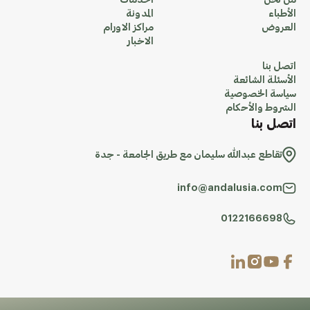
من نحن
الخدمات
الأطباء
المدونة
العروض
مراكز الاورام
الاخبار
اتصل بنا
الأسئلة الشائعة
سياسة الخصوصية
الشروط والأحكام
اتصل بنا
تقاطع عبدالله سليمان مع طريق الجامعة - جدة
info@andalusia.com
0122166698