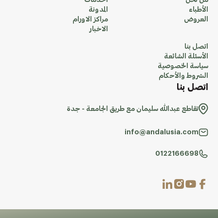
من نحن
الخدمات
الأطباء
المدونة
العروض
مراكز الاورام
الاخبار
اتصل بنا
الأسئلة الشائعة
سياسة الخصوصية
الشروط والأحكام
اتصل بنا
تقاطع عبدالله سليمان مع طريق الجامعة - جدة
info@andalusia.com
0122166698