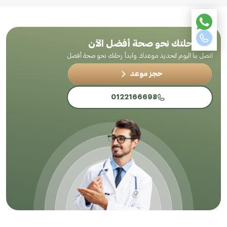
ابدأ رحلتك نحو صحة أفضل الآن
اتصل بنا اليوم لتحديد موعدك وابدأ رحلتك نحو صحة أفضل
حجز موعد
0122166698