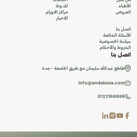
من نحن
الخدمات
الأطباء
المدونة
العروض
مراكز الاورام
الاخبار
اتصل بنا
الأسئلة الشائعة
سياسة الخصوصية
الشروط والأحكام
اتصل بنا
تقاطع عبدالله سليمان مع طريق الجامعة - جدة
info@andalusia.com
0122166698