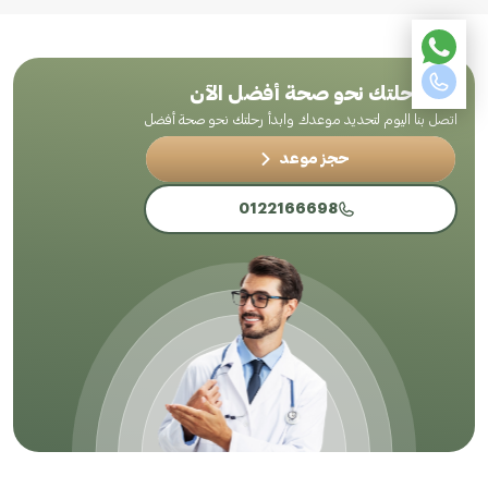
ابدأ رحلتك نحو صحة أفضل الآن
اتصل بنا اليوم لتحديد موعدك وابدأ رحلتك نحو صحة أفضل
حجز موعد
0122166698