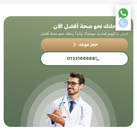
ابدأ رحلتك نحو صحة أفضل الآن
اتصل بنا اليوم لتحديد موعدك وابدأ رحلتك نحو صحة أفضل
حجز موعد
0122166698