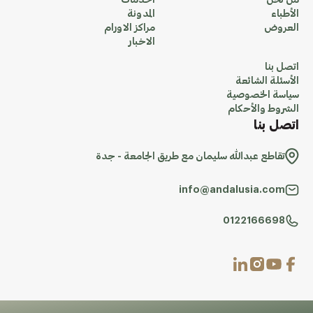
من نحن
الخدمات
الأطباء
المدونة
العروض
مراكز الاورام
الاخبار
اتصل بنا
الأسئلة الشائعة
سياسة الخصوصية
الشروط والأحكام
اتصل بنا
تقاطع عبدالله سليمان مع طريق الجامعة - جدة
info@andalusia.com
0122166698