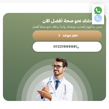
ابدأ رحلتك نحو صحة أفضل الآن
اتصل بنا اليوم لتحديد موعدك وابدأ رحلتك نحو صحة أفضل
حجز موعد
0122166698