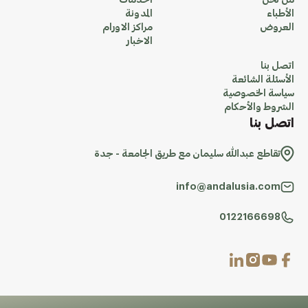
من نحن
الخدمات
الأطباء
المدونة
العروض
مراكز الاورام
الاخبار
اتصل بنا
الأسئلة الشائعة
سياسة الخصوصية
الشروط والأحكام
اتصل بنا
تقاطع عبدالله سليمان مع طريق الجامعة - جدة
info@andalusia.com
0122166698