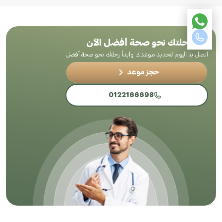
ابدأ رحلتك نحو صحة أفضل الآن
اتصل بنا اليوم لتحديد موعدك وابدأ رحلتك نحو صحة أفضل
حجز موعد
0122166698