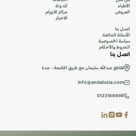
من نحن
الخدمات
الأطباء
المدونة
العروض
مراكز الاورام
الاخبار
اتصل بنا
الأسئلة الشائعة
سياسة الخصوصية
الشروط والأحكام
اتصل بنا
تقاطع عبدالله سليمان مع طريق الجامعة - جدة
info@andalusia.com
0122166698