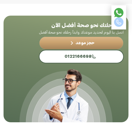
ابدأ رحلتك نحو صحة أفضل الآن
اتصل بنا اليوم لتحديد موعدك وابدأ رحلتك نحو صحة أفضل
حجز موعد
0122166698