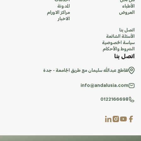
من نحن
الخدمات
الأطباء
المدونة
العروض
مراكز الاورام
الاخبار
اتصل بنا
الأسئلة الشائعة
سياسة الخصوصية
الشروط والأحكام
اتصل بنا
تقاطع عبدالله سليمان مع طريق الجامعة - جدة
info@andalusia.com
0122166698