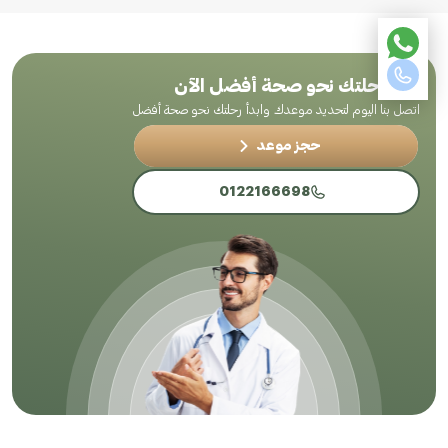
ابدأ رحلتك نحو صحة أفضل الآن
اتصل بنا اليوم لتحديد موعدك وابدأ رحلتك نحو صحة أفضل
حجز موعد
0122166698