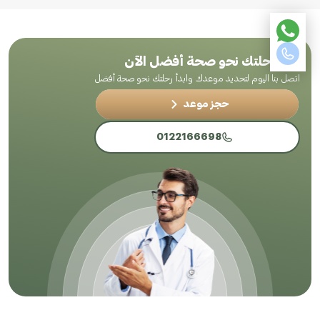
ابدأ رحلتك نحو صحة أفضل الآن
اتصل بنا اليوم لتحديد موعدك وابدأ رحلتك نحو صحة أفضل
حجز موعد
0122166698