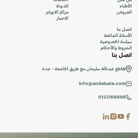
من نحن
الخدمات
الأطباء
المدونة
العروض
مراكز الاورام
الاخبار
اتصل بنا
الأسئلة الشائعة
سياسة الخصوصية
الشروط والأحكام
اتصل بنا
تقاطع عبدالله سليمان مع طريق الجامعة - جدة
info@andalusia.com
0122166698